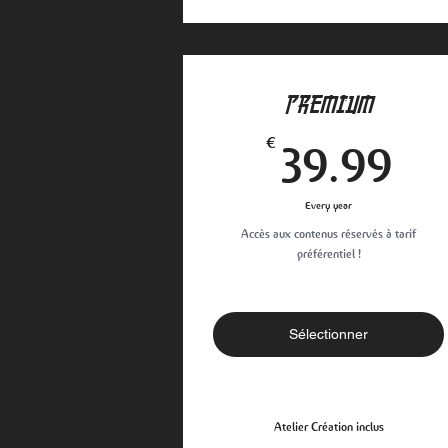
PREMIUM
39
€
39.99
Every year
Accès aux contenus réservés à tarif
préférentiel !
Sélectionner
Atelier Création inclus