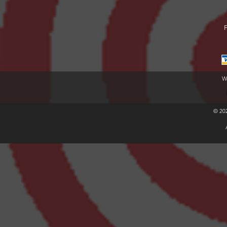
F
W
© 20