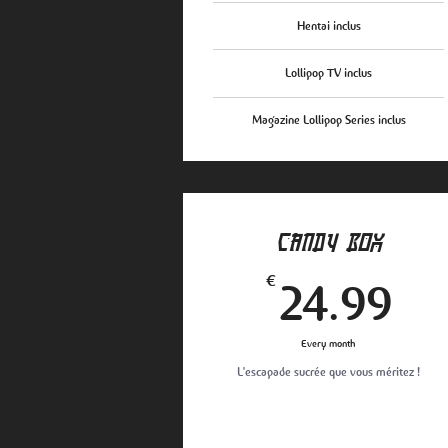
Hentai inclus
Lollipop TV inclus
Magazine Lollipop Series inclus
CANDY BOX
24
€
24.99
Every month
L'escapade sucrée que vous méritez !