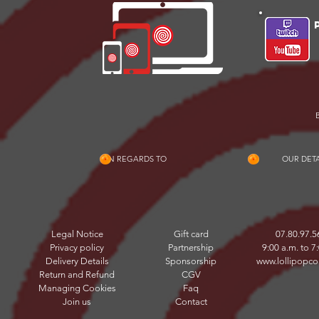
IN REGARDS TO
OUR DETA
Legal Notice
Gift card
07.80.97.5
Privacy policy
Partnership
9:00 a.m. to 7
Delivery Details
Sponsorship
www.lollipopco
Return and Refund
CGV
Managing Cookies
Faq
Join us
Contact