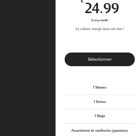
24
€
24.99
Every month
La culture manga dans une box !
Sélectionner
1 Shonen
1 Seinen
1 Shojo
Assortiment de confiseries japonaises