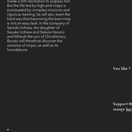
made a firm resolution to surpass him.
But the life led by high-end ninjas is
punctuated by complex missions and
rigorous training, he will also learn the
hard way that becoming the best ninja
is not an easy task. In the company of
Sarada Uchiwa, the daughter of
Sasuke Uchiwa and Sakura Haruno
and Mitsuki the son of Orochimaru,
Boruto will therefore discover the
universe of ninjas, as well as its
foundations.
You like ?
Support th
manga
her