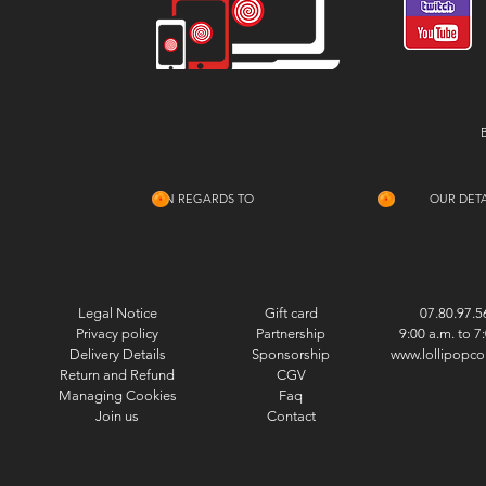
IN REGARDS TO
OUR DETA
Legal Notice
Gift card
07.80.97.5
Privacy policy
Partnership
9:00 a.m. to 7
Delivery Details
Sponsorship
www.lollipopco
Return and Refund
CGV
Managing Cookies
Faq
Join us
Contact