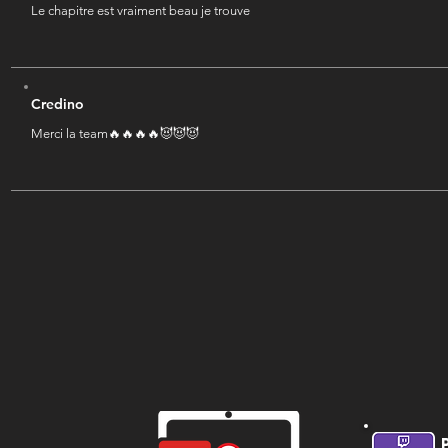
Le chapitre est vraiment beau je trouve
Credino
Merci la team🔥🔥🔥🔥😈😈😈