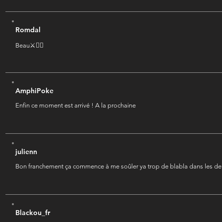
Romdal
Beau⚔🏴‍☠️
AmphiPoke
Enfin ce moment est arrivé ! A la prochaine
julienn
Bon franchement ça commence à me soûler ya trop de blabla dans les der
Blackou_fr