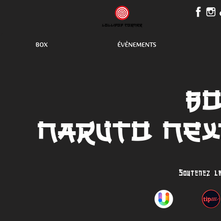
BOX
ÉVÈNEMENTS
B
Naruto Nex
Soutenez l